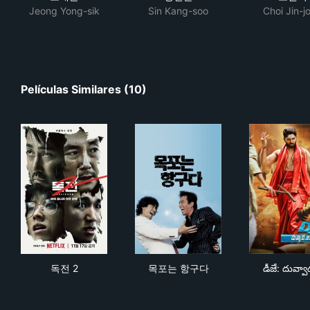
Jeong Yong-sik
Sin Kang-soo
Choi Jin-j
Películas Similares (10)
독전 2
목포는 항구다
డీజే
독전 2
목포는 항구다
డీజే: దువ్వ