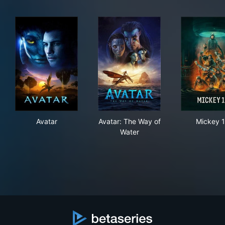
Avatar
Avatar: The Way of Water
Mic
Avatar
Avatar: The Way of
Mickey 
Water