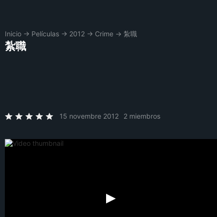
Inicio
→
Películas
→
2012
→
Crime
→
紮職
紮職
15 novembre 2012
2 miembros