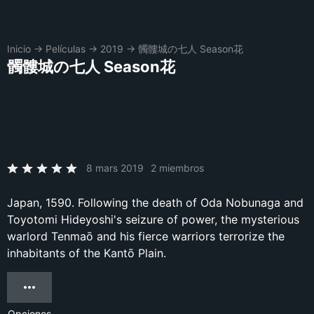
Inicio
→
Películas
→
2019
→
髑髏城の七人 Season花
髑髏城の七人 Season花
8 mars 2019
2 miembros
Japan, 1590. Following the death of Oda Nobunaga and
Toyotomi Hideyoshi's seizure of power, the mysterious
warlord Tenmaō and his fierce warriors terrorize the
inhabitants of the Kantō Plain.
Opciones