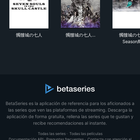
髑髏城の七人
髑髏城の七人 Season月《上
髑髏
髑髏城の七人
髑髏城の七人…
髑髏城の
Season
BetaSeries es la aplicación de referencia para los aficionados a
las series que ven las plataformas de streaming. Descarga la
aplicación de forma gratuita, rellena las series que te gustan y
recibe recomendaciones al instante.
Todas las series
·
Todas las películas
Documentación API
·
Preguntas frecuentes
·
Contacta con atención al