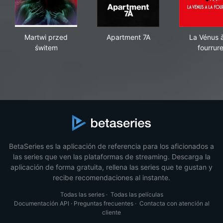
Martwi przed świtem
Apartment 7A
La V
Martwi przed
Apartment 7A
La Vénus à
świtem
fourrur
BetaSeries es la aplicación de referencia para los aficionados a
las series que ven las plataformas de streaming. Descarga la
aplicación de forma gratuita, rellena las series que te gustan y
recibe recomendaciones al instante.
Todas las series
·
Todas las películas
Documentación API
·
Preguntas frecuentes
·
Contacta con atención al
cliente