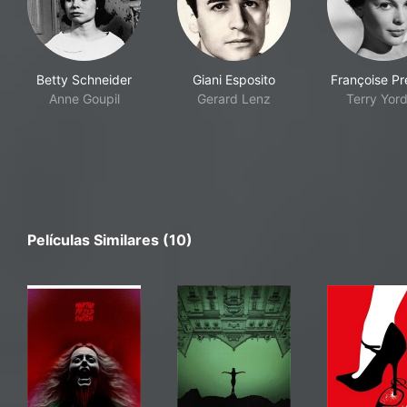
Betty Schneider
Giani Esposito
Françoise Pr
Anne Goupil
Gerard Lenz
Terry Yor
Películas Similares (10)