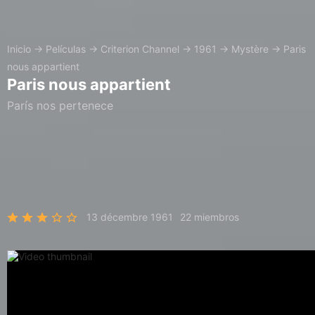
Inicio
→
Películas
→
Criterion Channel
→
1961
→
Mystère
→
Paris
nous appartient
Paris nous appartient
París nos pertenece
13 décembre 1961
22 miembros