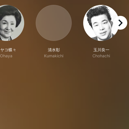
right
ミヤコ蝶々
清水彰
玉川良一
Ohaya
Kumakichi
Chohachi