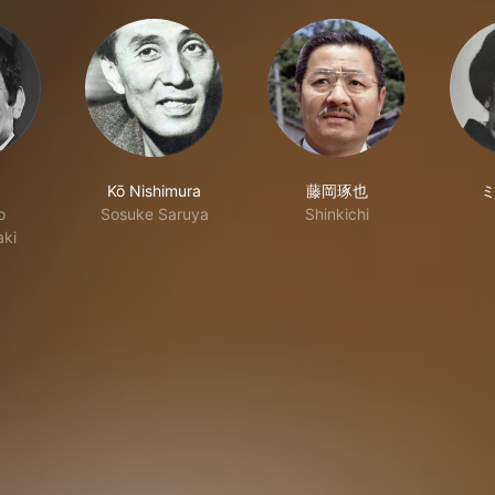
Kō Nishimura
藤岡琢也
o
Sosuke Saruya
Shinkichi
aki