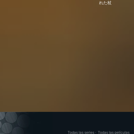
れた杖
Todas las series
·
Todas las películas