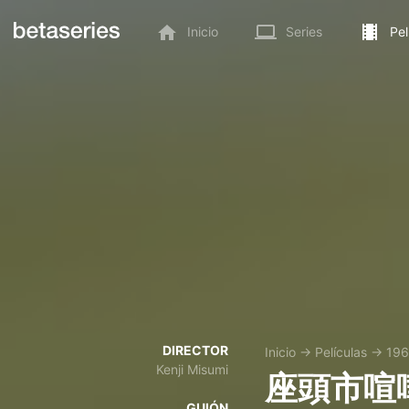
Inicio
Series
Pel
DIRECTOR
Inicio
→
Películas
→
19
Kenji Misumi
座頭市喧
GUIÓN