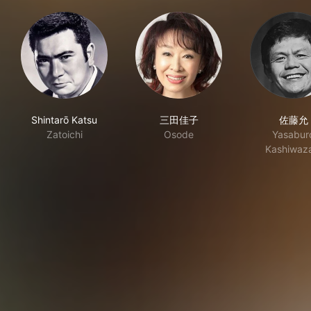
Shintarō Katsu
三田佳子
佐藤允
Zatoichi
Osode
Yasabur
Kashiwaz