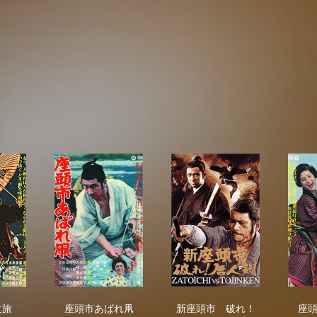
頭市鉄火旅
座頭市あばれ凧
新座頭市 破れ！唐人
火旅
座頭市あばれ凧
新座頭市 破れ！
座