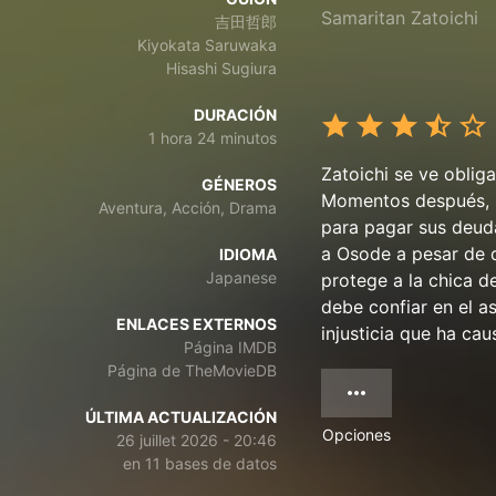
Samaritan Zatoichi
吉田哲郎
Kiyokata Saruwaka
Hisashi Sugiura
DURACIÓN
1 hora 24 minutos
Zatoichi se ve oblig
GÉNEROS
Momentos después, s
Aventura, Acción, Drama
para pagar sus deuda
a Osode a pesar de q
IDIOMA
Japanese
protege a la chica d
debe confiar en el a
ENLACES EXTERNOS
injusticia que ha cau
Página IMDB
Página de TheMovieDB
ÚLTIMA ACTUALIZACIÓN
Opciones
26 juillet 2026 - 20:46
en 11 bases de datos