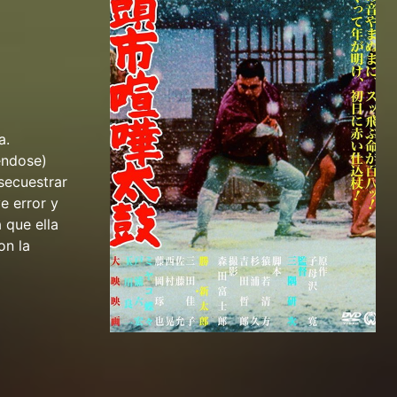
a.
éndose)
secuestrar
e error y
 que ella
on la