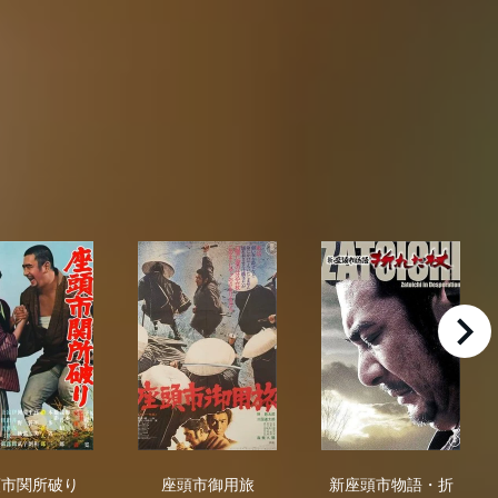
right
剣
座頭市関所破り
座頭市御用旅
新座頭市物語
頭市関所破り
座頭市御用旅
新座頭市物語・折