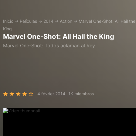
Inicio
→
Películas
→
2014
→
Action
→
Marvel One-Shot: All Hail the
King
Marvel One-Shot: All Hail the King
Marvel One-Shot: Todos aclaman al Rey
4 février 2014
1K miembros