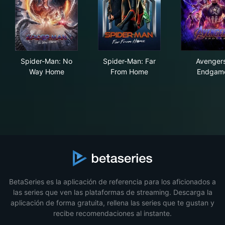
Spider-Man: No Way Home
Spider-Man: Far From Home
Ave
Spider-Man: No
Spider-Man: Far
Avengers
Way Home
From Home
Endgam
BetaSeries es la aplicación de referencia para los aficionados a
las series que ven las plataformas de streaming. Descarga la
aplicación de forma gratuita, rellena las series que te gustan y
recibe recomendaciones al instante.