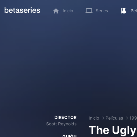
Inicio
Series
Pel
DIRECTOR
Inicio
→
Películas
→
199
Scott Reynolds
The Ugly
GUIÓN