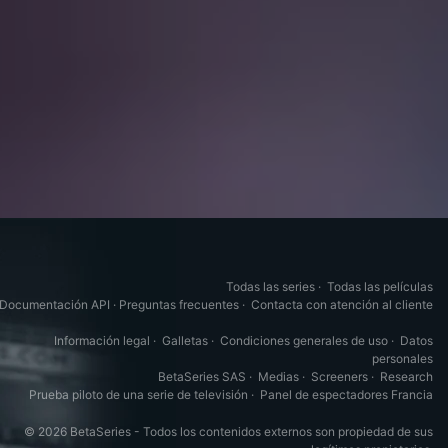
Todas las series
·
Todas las películas
Documentación API
·
Preguntas frecuentes
·
Contacta con atención al cliente
Información legal
·
Galletas
·
Condiciones generales de uso
·
Datos
personales
BetaSeries SAS
·
Medias
·
Screeners
·
Research
Prueba piloto de una serie de televisión
·
Panel de espectadores Francia
© 2026 BetaSeries - Todos los contenidos externos son propiedad de sus