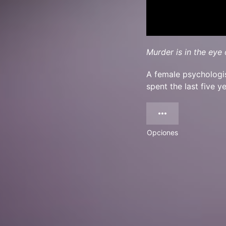
Murder is in the eye 
A female psychologis
spent the last five y
Opciones