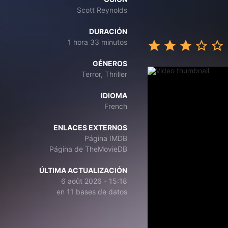
Scott Reynolds
DURACIÓN
1 hora 33 minutos
GÉNEROS
Terror, Thriller
IDIOMA
French
ENLACES EXTERNOS
Página IMDB
Página de TheMovieDB
ÚLTIMA ACTUALIZACIÓN
6 août 2026 - 15:18
en 11 bases de datos