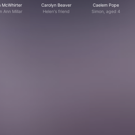
 McWhirter
Carolyn Beaver
Caelem Pope
n Ann Millar
Helen's friend
Simon, aged 4