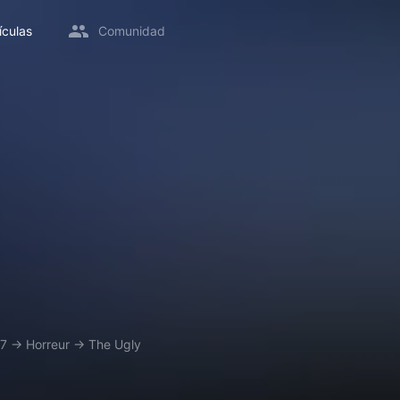
ículas
Comunidad
7
→
Horreur
→
The Ugly