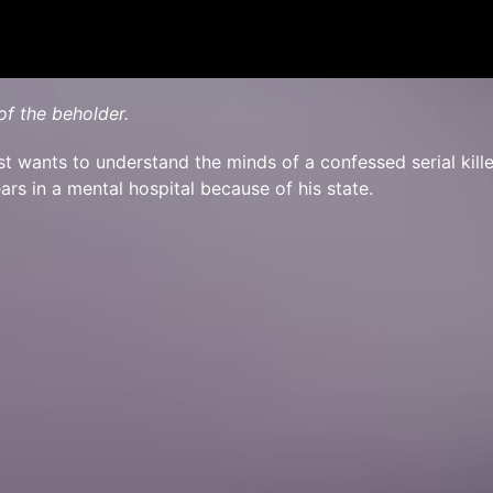
of the beholder.
t wants to understand the minds of a confessed serial kill
ears in a mental hospital because of his state.