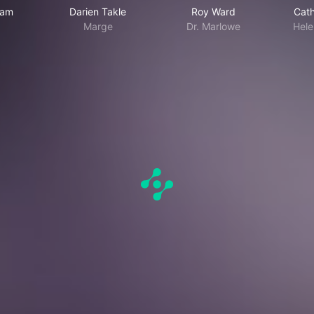
ham
Darien Takle
Roy Ward
Cath
Marge
Dr. Marlowe
Hele