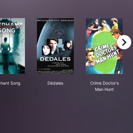
right
Elephant Song
Dédales
Crime Doctor'
phant Song
Dédales
Crime Doctor's
Man Hunt