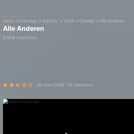
Inicio
→
Películas
→
Kanopy
→
2009
→
Drame
→
Alle Anderen
Alle Anderen
Entre nosotros
26 mars 2009
24 miembros