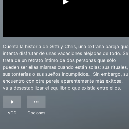
Cuenta la historia de Gitti y Chris, una extraña pareja que
intenta disfrutar de unas vacaciones alejadas de todo. Se
trata de un retrato íntimo de dos personas que sólo
pueden ser ellas mismas cuando están solas: sus rituales,
sus tonterías o sus sueños incumplidos... Sin embargo, su
encuentro con otra pareja aparentemente más exitosa,
va a desestabilizar el equilibrio que existía entre ellos.
VOD
Opciones