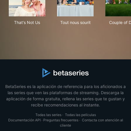
That's Not Us
Tout nous sourit
Cou
That's Not Us
Tout nous sourit
Couple of 
BetaSeries es la aplicación de referencia para los aficionados a
las series que ven las plataformas de streaming. Descarga la
aplicación de forma gratuita, rellena las series que te gustan y
recibe recomendaciones al instante.
Todas las series
·
Todas las películas
Documentación API
·
Preguntas frecuentes
·
Contacta con atención al
cliente