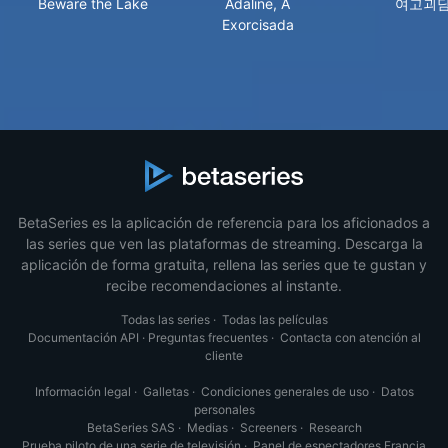
Beware the Lake
Adaline, A
여고괴
Exorcisada
BetaSeries es la aplicación de referencia para los aficionados a
las series que ven las plataformas de streaming. Descarga la
aplicación de forma gratuita, rellena las series que te gustan y
recibe recomendaciones al instante.
Todas las series
·
Todas las películas
Documentación API
·
Preguntas frecuentes
·
Contacta con atención al
cliente
Información legal
·
Galletas
·
Condiciones generales de uso
·
Datos
personales
BetaSeries SAS
·
Medias
·
Screeners
·
Research
Prueba piloto de una serie de televisión
·
Panel de espectadores Francia