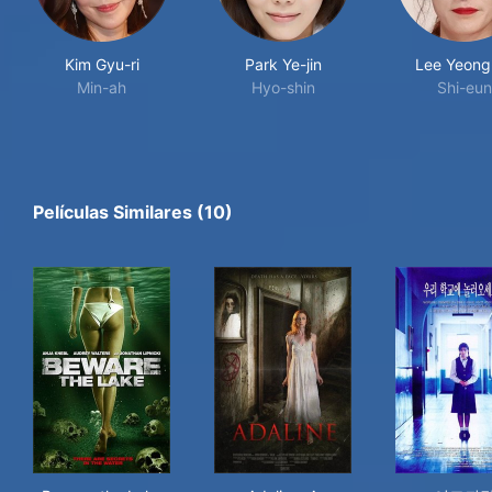
Kim Gyu-ri
Park Ye-jin
Lee Yeong-
Min-ah
Hyo-shin
Shi-eun
Películas Similares (10)
Beware the Lake
Adaline, A Exorcisada
여