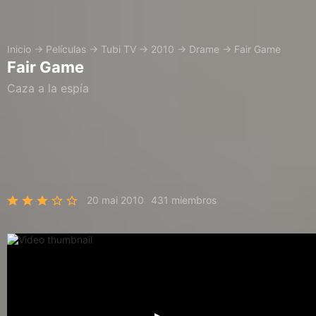
Inicio
→
Películas
→
Tubi TV
→
2010
→
Drame
→
Fair Game
Fair Game
Caza a la espía
20 mai 2010
431 miembros