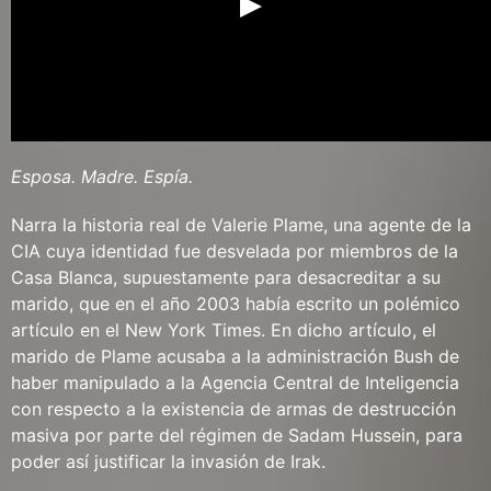
Esposa. Madre. Espía.
Narra la historia real de Valerie Plame, una agente de la
CIA cuya identidad fue desvelada por miembros de la
Casa Blanca, supuestamente para desacreditar a su
marido, que en el año 2003 había escrito un polémico
artículo en el New York Times. En dicho artículo, el
marido de Plame acusaba a la administración Bush de
haber manipulado a la Agencia Central de Inteligencia
con respecto a la existencia de armas de destrucción
masiva por parte del régimen de Sadam Hussein, para
poder así justificar la invasión de Irak.