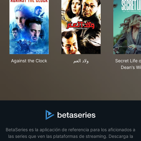
Against the Clock
ولاد العم
Secr
Against the Clock
ولاد العم
Secret Life o
Dean's Wi
BetaSeries es la aplicación de referencia para los aficionados a
las series que ven las plataformas de streaming. Descarga la