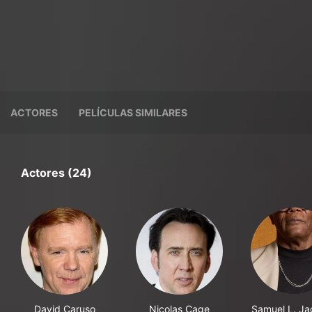
ACTORES
PELÍCULAS SIMILARES
Actores (24)
David Caruso
Nicolas Cage
Samuel L. Ja