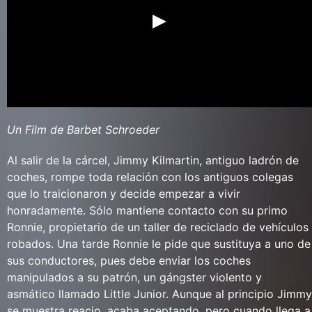
Un Film de Barbet Schroeder
Al salir de la cárcel, Jimmy Kilmartin, antiguo ladrón de
coches, rompe toda relación con los antiguos colegas
que lo traicionaron y decide empezar a vivir
honradamente. Sólo mantiene contacto con su primo
Ronnie, propietario de un taller de reciclado de vehículos
robados. Una tarde Ronnie le pide que sustituya a uno de
sus conductores, pues debe enviar los coches
manipulados a su patrón, un gángster violento y
asmático llamado Little Junior. Aunque al principio Jimmy
se muestra reacio, acaba aceptando, pero cuando llega a