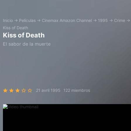
Inicio
→
Películas
→
Cinemax Amazon Channel
→
1995
→
Crime
→
Kiss of Death
Kiss of Death
El sabor de la muerte
21 avril 1995
122 miembros