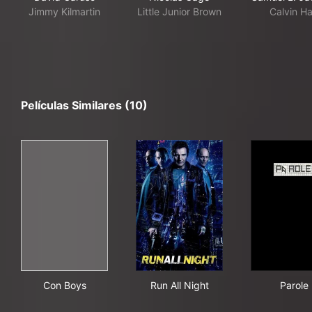
Jimmy Kilmartin
Little Junior Brown
Calvin Ha
Películas Similares (10)
Con Boys
Run All Night
Par
Con Boys
Run All Night
Parole