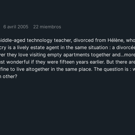
6 avril 2005
22 miembros
 middle-aged technology teacher, divorced from Hélène, wh
ry is a lively estate agent in the same situation : a divorc
ver they love visiting empty apartments together and...more
ust wonderful if they were fifteen years earlier. But there ar
fine to live altogether in the same place. The question is : w
h other?