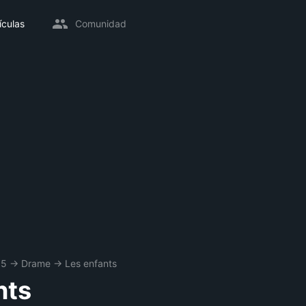
ículas
Comunidad
05
→
Drame
→
Les enfants
nts