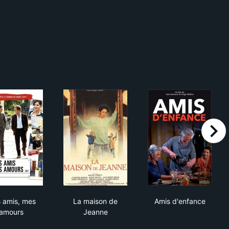
right
Mes amis, mes amours
La maison de Jeanne
Amis d'enfanc
 amis, mes
La maison de
Amis d'enfance
amours
Jeanne