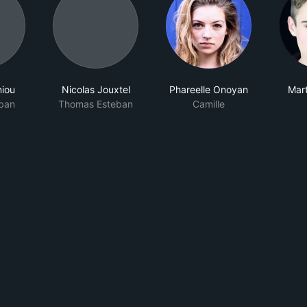
niou
Nicolas Jouxtel
Phareelle Onoyan
Mar
eban
Thomas Esteban
Camille