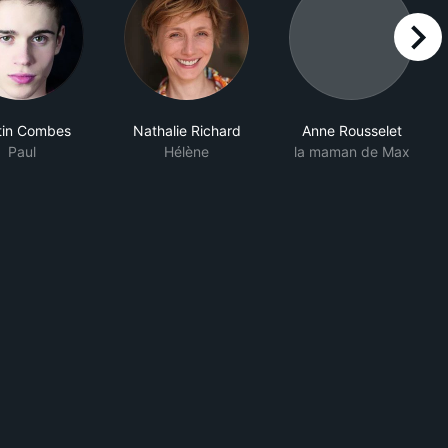
right
tin Combes
Nathalie Richard
Anne Rousselet
Paul
Hélène
la maman de Max