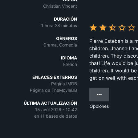
Christian Vincent
DURACIÓN
1 hora 28 minutos
GÉNEROS
Pierre Esteban is a
Drama, Comedia
children. Jeanne Lanc
children. They disco
IDIOMA
that! Life would be j
French
children. It would be 
ENLACES EXTERNOS
get on well with eac
Página IMDB
Página de TheMovieDB
ÚLTIMA ACTUALIZACIÓN
Opciones
15 avril 2026 - 10:42
en 11 bases de datos