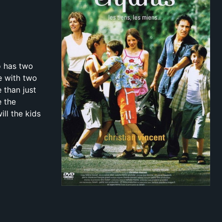
o has two
ée with two
 than just
e the
ill the kids