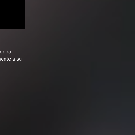
edada
mente a su