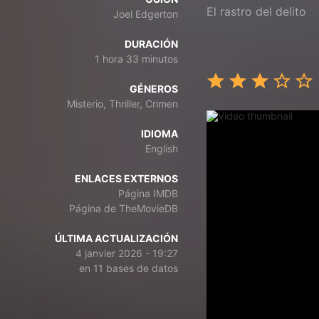
El rastro del delito
Joel Edgerton
DURACIÓN
1 hora 33 minutos
GÉNEROS
Misterio, Thriller, Crimen
IDIOMA
English
ENLACES EXTERNOS
Página IMDB
Página de TheMovieDB
ÚLTIMA ACTUALIZACIÓN
4 janvier 2026 - 19:27
en 11 bases de datos