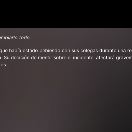
ambiarlo todo.
a que había estado bebiendo con sus colegas durante una r
ta. Su decisión de mentir sobre el incidente, afectará grave
yos.