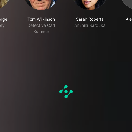
orge
Tom Wilkinson
Sarah Roberts
Al
hey
Detective Carl
Ankhila Sarduka
Summer