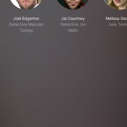
Joel Edgerton
Jai Courtney
Melissa Ge
Detective Malcolm
Detective Jim
Julie Too
Toohey
Melic