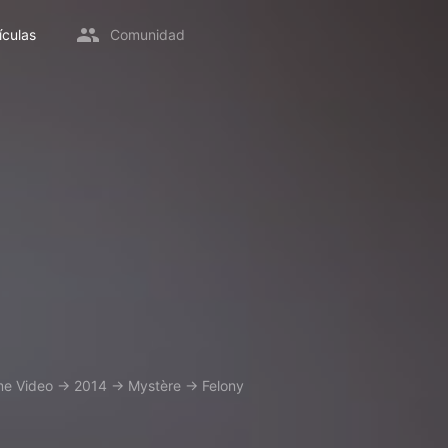
ículas
Comunidad
me Video
→
2014
→
Mystère
→
Felony