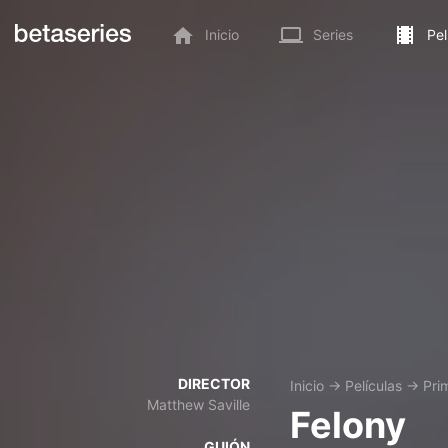
Inicio
Series
Pel
DIRECTOR
Inicio
→
Películas
→
Pri
Matthew Saville
Felony
GUIÓN