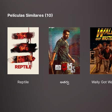
Películas Similares (10)
Reptile
అతర్వ
Wal
Reptile
అతర్వ
Wally Got W