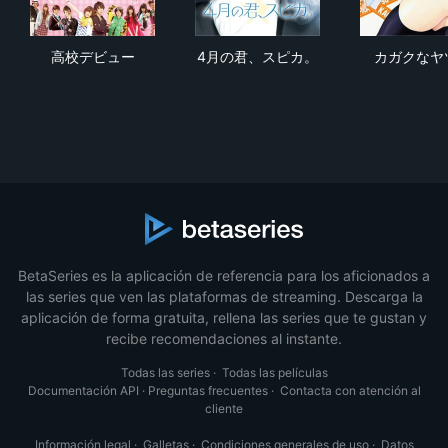
高校デビュー
4月の君、スピカ。
カ
高校デビュー
4月の君、スピカ。
カガクなヤ
BetaSeries es la aplicación de referencia para los aficionados a
las series que ven las plataformas de streaming. Descarga la
aplicación de forma gratuita, rellena las series que te gustan y
recibe recomendaciones al instante.
Todas las series
·
Todas las películas
Documentación API
·
Preguntas frecuentes
·
Contacta con atención al
cliente
Información legal
·
Galletas
·
Condiciones generales de uso
·
Datos