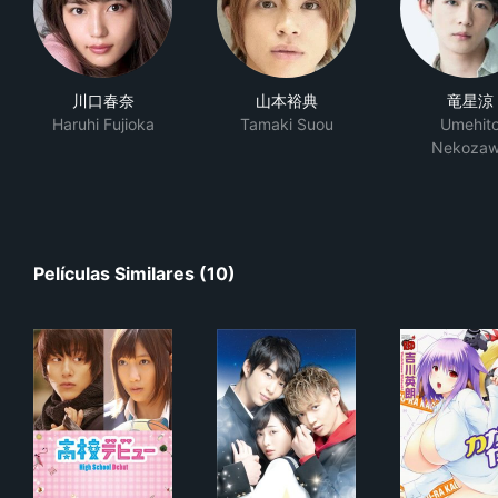
川口春奈
山本裕典
竜星涼
Haruhi Fujioka
Tamaki Suou
Umehit
Nekoza
Películas Similares (10)