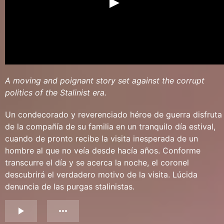
A moving and poignant story set against the corrupt
politics of the Stalinist era.
Un condecorado y reverenciado héroe de guerra disfruta
de la compañía de su familia en un tranquilo día estival,
cuando de pronto recibe la visita inesperada de un
hombre al que no veía desde hacía años. Conforme
transcurre el día y se acerca la noche, el coronel
descubrirá el verdadero motivo de la visita. Lúcida
denuncia de las purgas stalinistas.