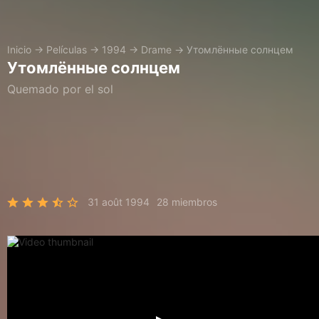
Inicio
→
Películas
→
1994
→
Drame
→
Утомлённые солнцем
Утомлённые солнцем
Quemado por el sol
31 août 1994
28 miembros