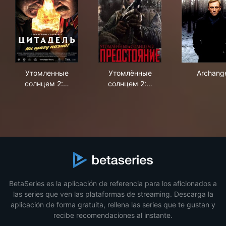
Утомленные солнцем 2: Цитадель
Утомлённые солнцем 2: Пр
Arc
Утомленные
Утомлённые
Archang
солнцем 2:…
солнцем 2:…
BetaSeries es la aplicación de referencia para los aficionados a
las series que ven las plataformas de streaming. Descarga la
aplicación de forma gratuita, rellena las series que te gustan y
recibe recomendaciones al instante.