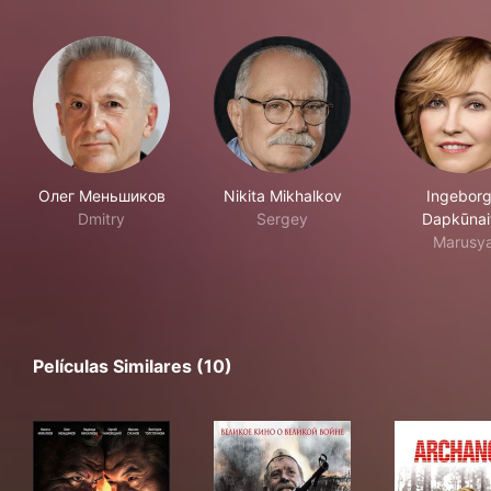
Олег Меньшиков
Nikita Mikhalkov
Ingebor
Dmitry
Sergey
Dapkūnai
Marusy
Películas Similares (10)