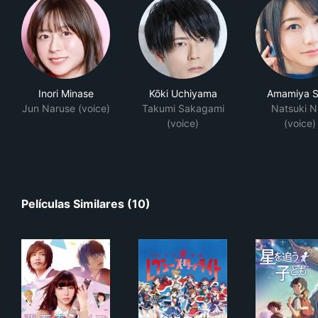
Inori Minase
Kōki Uchiyama
Amamiya S
Jun Naruse (voice)
Takumi Sakagami
Natsuki N
(voice)
(voice)
Películas Similares (10)