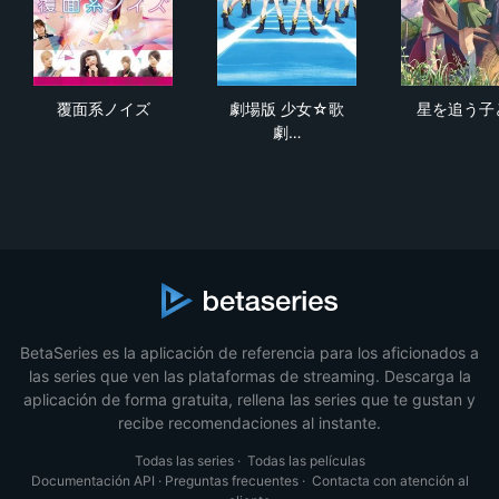
覆面系ノイズ
劇場版 少女☆歌劇 レヴュー
星
覆面系ノイズ
劇場版 少女☆歌
星を追う子
劇…
BetaSeries es la aplicación de referencia para los aficionados a
las series que ven las plataformas de streaming. Descarga la
aplicación de forma gratuita, rellena las series que te gustan y
recibe recomendaciones al instante.
Todas las series
·
Todas las películas
Documentación API
·
Preguntas frecuentes
·
Contacta con atención al