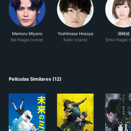
Mamoru Miyano
Yoshimasa Hosoya
洲崎綾
Kei Nagai (voice)
Kaito (voice)
Eirko Nagai (
Películas Similares (12)