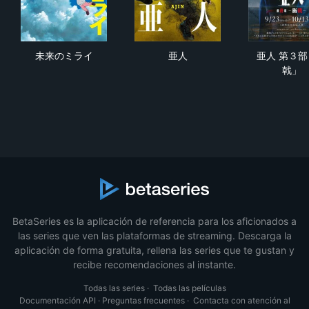
未来のミライ
亜人
亜人
未来のミライ
亜人
亜人 第３部
戟」
BetaSeries es la aplicación de referencia para los aficionados a
las series que ven las plataformas de streaming. Descarga la
aplicación de forma gratuita, rellena las series que te gustan y
recibe recomendaciones al instante.
Todas las series
·
Todas las películas
Documentación API
·
Preguntas frecuentes
·
Contacta con atención al