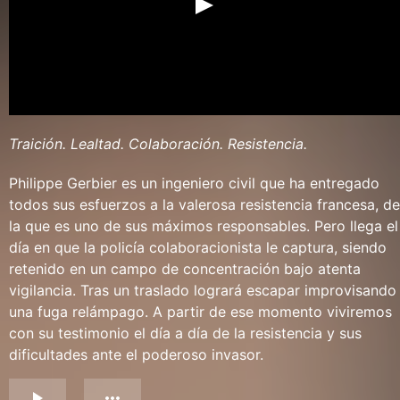
Traición. Lealtad. Colaboración. Resistencia.
Philippe Gerbier es un ingeniero civil que ha entregado
todos sus esfuerzos a la valerosa resistencia francesa, de
la que es uno de sus máximos responsables. Pero llega el
día en que la policía colaboracionista le captura, siendo
retenido en un campo de concentración bajo atenta
vigilancia. Tras un traslado logrará escapar improvisando
una fuga relámpago. A partir de ese momento viviremos
con su testimonio el día a día de la resistencia y sus
dificultades ante el poderoso invasor.