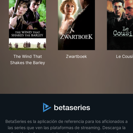
The Wind That Shakes the Barley
Zwartboek
Le 
The Wind That
Zwartboek
Le Cousi
Shakes the Barley
BetaSeries es la aplicación de referencia para los aficionados a
las series que ven las plataformas de streaming. Descarga la