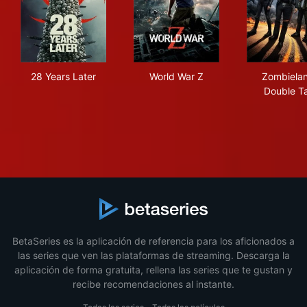
28 Years Later
World War Z
Zom
28 Years Later
World War Z
Zombiela
Double T
BetaSeries es la aplicación de referencia para los aficionados a
las series que ven las plataformas de streaming. Descarga la
aplicación de forma gratuita, rellena las series que te gustan y
recibe recomendaciones al instante.