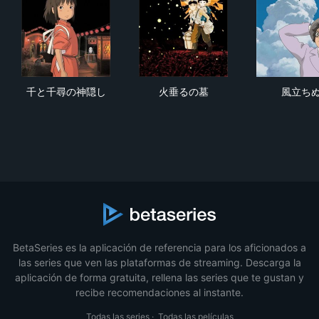
千と千尋の神隠し
火垂るの墓
風
千と千尋の神隠し
火垂るの墓
風立ち
BetaSeries es la aplicación de referencia para los aficionados a
las series que ven las plataformas de streaming. Descarga la
aplicación de forma gratuita, rellena las series que te gustan y
recibe recomendaciones al instante.
Todas las series
·
Todas las películas