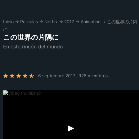
Inicio
→
Películas
→
Netflix
→
2017
→
Animation
→
この世界の片隅
に
この世界の片隅に
En este rincón del mundo
6 septembre 2017
928 miembros