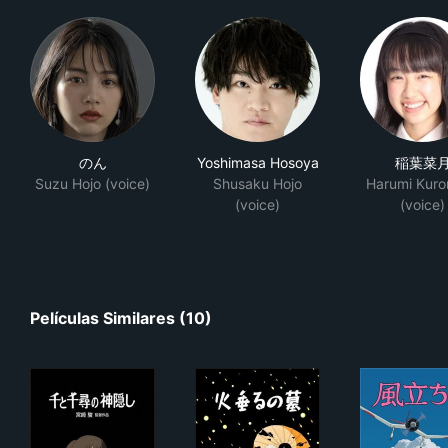
のん
Yoshimasa Hosoya
稲葉菜
Suzu Hojo (voice)
Shusaku Hojo
Harumi Kur
(voice)
(voice)
Películas Similares (10)