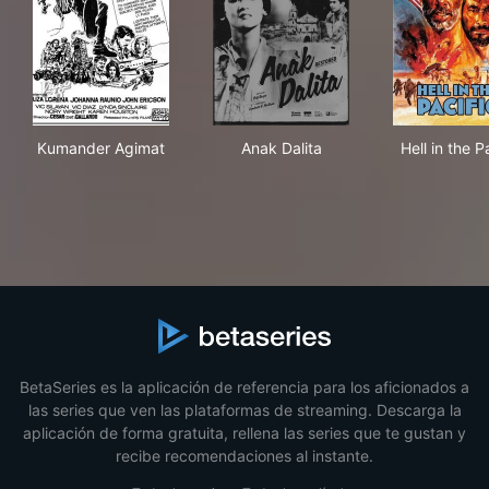
Kumander Agimat
Anak Dalita
Hell
Kumander Agimat
Anak Dalita
Hell in the P
BetaSeries es la aplicación de referencia para los aficionados a
las series que ven las plataformas de streaming. Descarga la
aplicación de forma gratuita, rellena las series que te gustan y
recibe recomendaciones al instante.