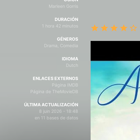
Marleen Gorris
DURACIÓN
1 hora 42 minutos
GÉNEROS
Drama, Comedia
IDIOMA
Dutch
ENLACES EXTERNOS
Página IMDB
Página de TheMovieDB
ÚLTIMA ACTUALIZACIÓN
8 juin 2026 - 18:48
en 11 bases de datos