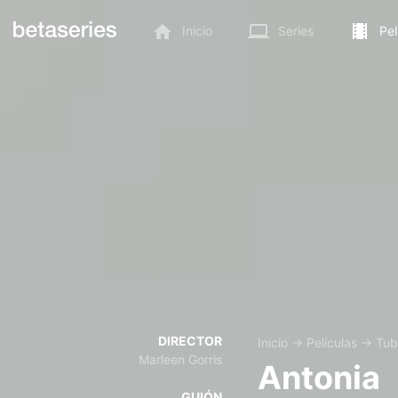
Inicio
Series
Pel
DIRECTOR
Inicio
→
Películas
→
Tub
Marleen Gorris
Antonia
GUIÓN