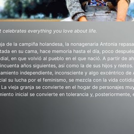
t celebrates everything you love about life.
nja de la campiña holandesa, la nonagenaria Antonia repasa
tada en su cama, hace memoria hasta el día, poco después
al, en que volvió al pueblo en el que nació. A partir de ah
incuenta años siguientes, así como la de sus hijos y nietos.
tamiento independiente, inconsciente y algo excéntrico de 
cial su lucha por el feminismo, se mezcla con la vida cotidi
 La vieja granja se convierte en el hogar de personajes mu
miento inicial se convierte en tolerancia y, posteriormente,