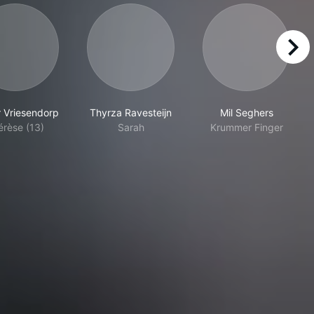
right
r Vriesendorp
Thyrza Ravesteijn
Mil Seghers
érèse (13)
Sarah
Krummer Finger