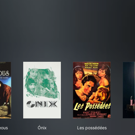
d Gorgeous
Ónix
Les possédées
eous
Ónix
Les possédées