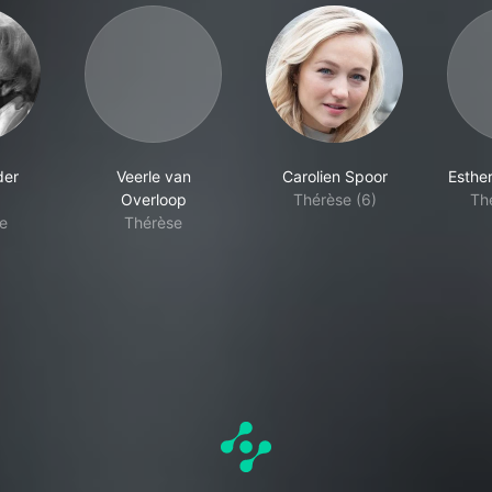
der
Veerle van
Carolien Spoor
Esthe
Overloop
Thérèse (6)
Th
e
Thérèse