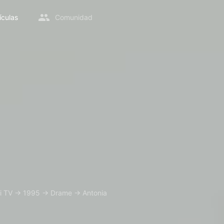
ículas
Comunidad
i TV
→
1995
→
Drame
→
Antonia