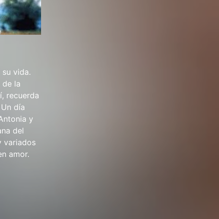
 su vida.
 de la
í, recuerda
 Un día
Antonia y
ana del
y variados
 en amor.