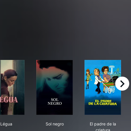
right
Légua
Sol negro
El padre de la 
Légua
Sol negro
El padre de la
criatura