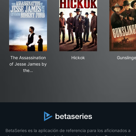
The Assassination of Jesse James by the Coward Robe
Hickok
Gun
The Assassination
Hickok
Gunslinge
of Jesse James by
the…
BetaSeries es la aplicación de referencia para los aficionados a