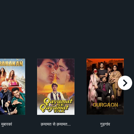
right
मुबारकां
क़यामत से क़यामत तक‎
गुड़गांव
मुबारकां
क़यामत से क़यामत…
गुड़गांव