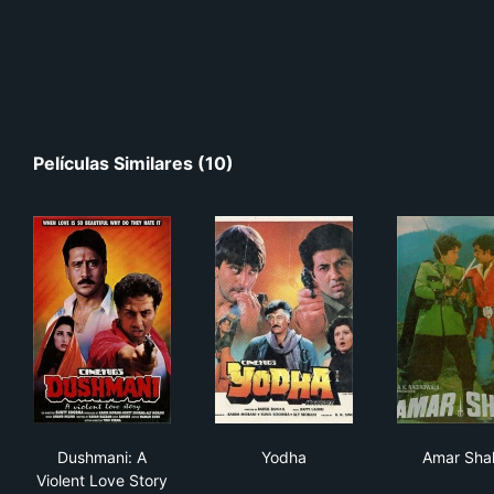
Películas Similares (10)
Dushmani: A Violent Love Story
Yodha
Ama
Dushmani: A
Yodha
Amar Shak
Violent Love Story