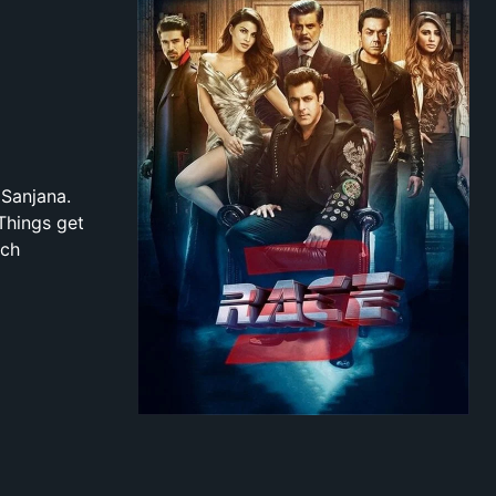
 Sanjana.
 Things get
ach