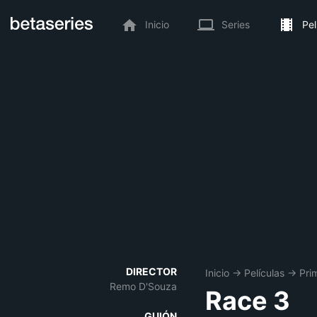
Inicio
Series
Pel
DIRECTOR
Inicio
→
Películas
→
Pri
Remo D'Souza
Race 3
GUIÓN