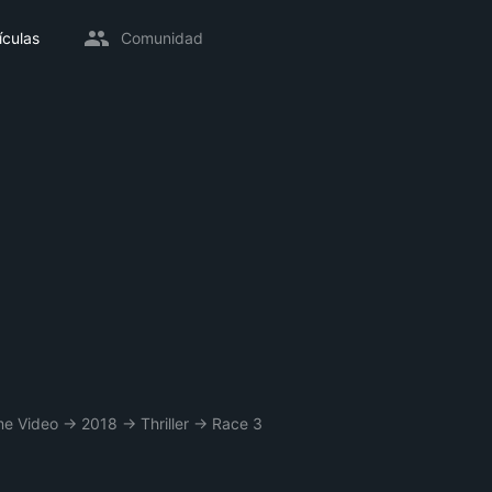
ículas
Comunidad
me Video
→
2018
→
Thriller
→
Race 3