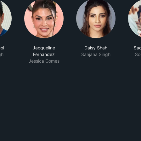
ol
Jacqueline
Daisy Shah
Saq
gh
Fernandez
Sanjana Singh
So
Jessica Gomes