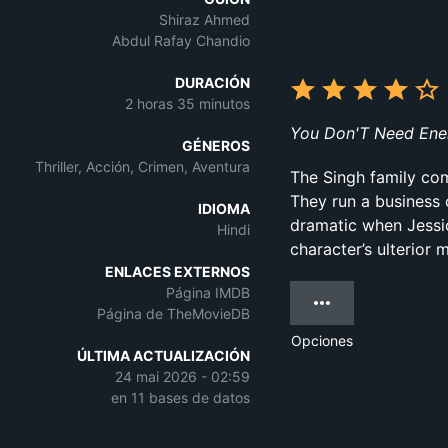
Shiraz Ahmed
Abdul Rafay Chandio
DURACIÓN
2 horas 35 minutos
You Don'T Need Ene
GÉNEROS
Thriller, Acción, Crimen, Aventura
The Singh family com
They run a business o
IDIOMA
dramatic when Jessic
Hindi
character’s ulterior 
ENLACES EXTERNOS
Página IMDB
Página de TheMovieDB
Opciones
ÚLTIMA ACTUALIZACIÓN
24 mai 2026 - 02:59
en 11 bases de datos