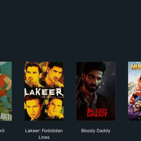
r Shakti
Lakeer: Forbidden Lines
Bloody Daddy
ti
Lakeer: Forbidden
Bloody Daddy
Lines