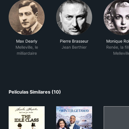
Max Dearly
Pierre Brasseur
Monique Rol
Melleville, le
Jean Berthier
Renée, la fil
milliardaire
Mellevill
Películas Similares (10)