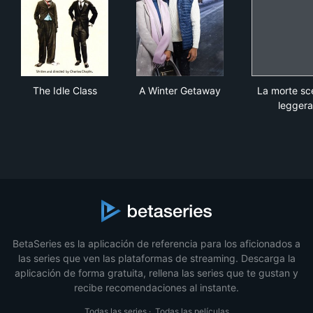
The Idle Class
A Winter Getaway
La 
The Idle Class
A Winter Getaway
La morte s
leggera
BetaSeries es la aplicación de referencia para los aficionados a
las series que ven las plataformas de streaming. Descarga la
aplicación de forma gratuita, rellena las series que te gustan y
recibe recomendaciones al instante.
Todas las series
·
Todas las películas