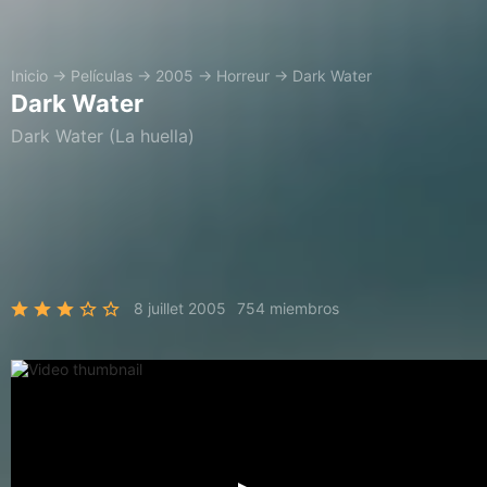
Inicio
→
Películas
→
2005
→
Horreur
→
Dark Water
Dark Water
Dark Water (La huella)
8 juillet 2005
754 miembros