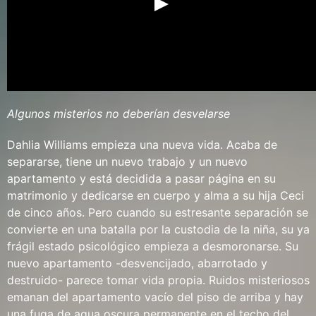
Algunos misterios no deberían desvelarse
Dahlia Williams empieza una nueva vida. Acaba de
separarse, tiene un nuevo trabajo y un nuevo
apartamento y está decidida a pasar página en su
matrimonio y dedicarse en cuerpo y alma a su hija Ceci
de cinco años. Pero cuando su estresante separación se
convierte en una batalla por la custodia de la niña, su ya
frágil estado psicológico empieza a desmoronarse. Su
nuevo apartamento -desvencijado, abarrotado y
destruido- parece tomar vida propia. Ruidos misteriosos
emanan del apartamento vacío del piso de arriba y hay
una fuga de agua oscura permanente en el techo del