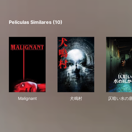
Películas Similares (10)
Malignant
犬鳴村
仄
Malignant
犬鳴村
仄暗い水の