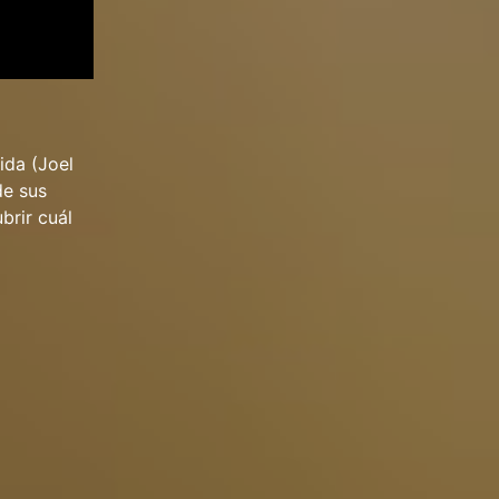
ida (Joel
de sus
brir cuál