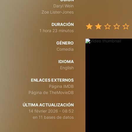
Daryl Wein
Zoe Lister-Jones
DURACIÓN
1 hora 23 minutos
GÉNERO
Comedia
IDIOMA
English
ENLACES EXTERNOS
Página IMDB
Página de TheMovieDB
ÚLTIMA ACTUALIZACIÓN
14 février 2026 - 08:52
en 11 bases de datos