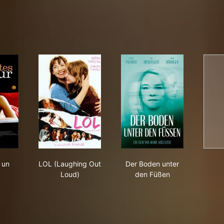
mérites un amour
LOL (Laughing Out Loud)
Der Boden unter den
 un
LOL (Laughing Out
Der Boden unter
Loud)
den Füßen