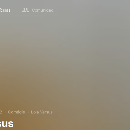
ículas
Comunidad
2
→
Comédie
→
Lola Versus
sus