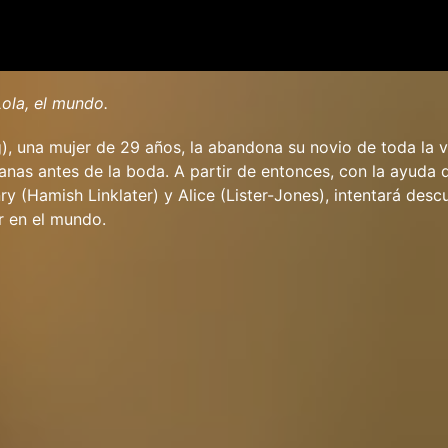
Lola, el mundo.
), una mujer de 29 años, la abandona su novio de toda la v
nas antes de la boda. A partir de entonces, con la ayuda 
y (Hamish Linklater) y Alice (Lister-Jones), intentará descu
r en el mundo.