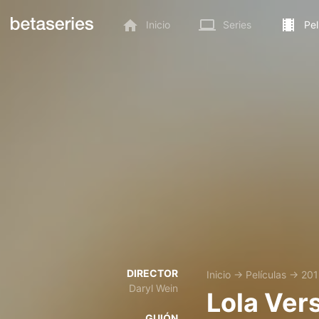
Inicio
Series
Pel
DIRECTOR
Inicio
→
Películas
→
201
Daryl Wein
Lola Ver
GUIÓN