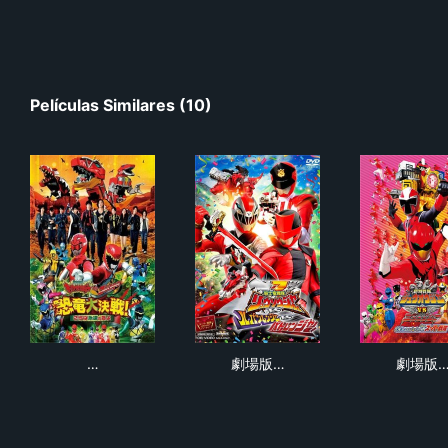
Películas Similares (10)
獣電戦隊キョウリュウジャーVSゴーバスターズ 恐竜大
劇場版 騎士竜戦隊リュウソウ
劇場
…
劇場版…
劇場版