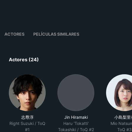
ACTORES
PELÍCULAS SIMILARES
Actores (24)
志尊淳
Jin Hiramaki
小島梨里
Right Suzuki / ToQ
Haru 'Tokatti'
Mio Natsu
#1
Tokashiki / ToQ #2
ToQ #3