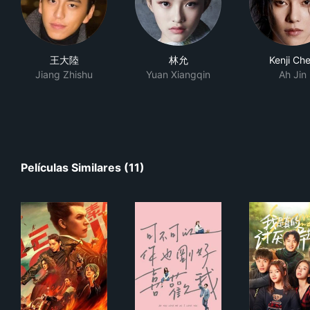
王大陸
林允
Kenji Ch
Jiang Zhishu
Yuan Xiangqin
Ah Jin
Películas Similares (11)