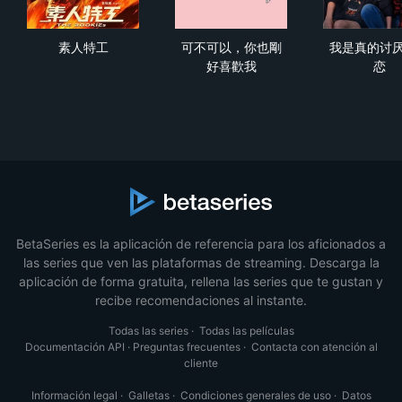
素人特工
可不可以，你也剛好喜歡我
我
素人特工
可不可以，你也剛
我是真的讨
好喜歡我
恋
BetaSeries es la aplicación de referencia para los aficionados a
las series que ven las plataformas de streaming. Descarga la
aplicación de forma gratuita, rellena las series que te gustan y
recibe recomendaciones al instante.
Todas las series
·
Todas las películas
Documentación API
·
Preguntas frecuentes
·
Contacta con atención al
cliente
Información legal
·
Galletas
·
Condiciones generales de uso
·
Datos