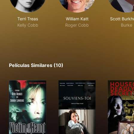
Terri Treas
William Katt
Scott Burkh
Kelly Cobb
Roger Cobb
Burke
Películas Similares (10)