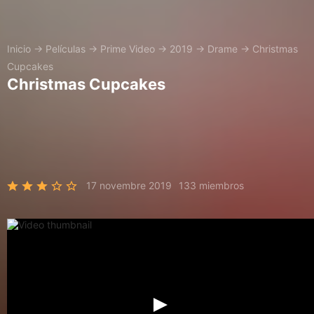
Inicio
→
Películas
→
Prime Video
→
2019
→
Drame
→
Christmas
Cupcakes
Christmas Cupcakes
17 novembre 2019
133 miembros