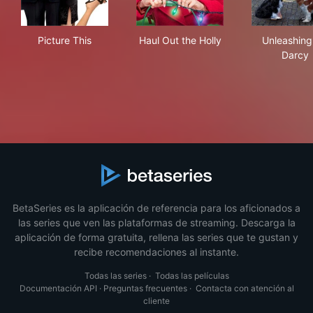
Picture This
Haul Out the Holly
Unl
Picture This
Haul Out the Holly
Unleashing
Darcy
BetaSeries es la aplicación de referencia para los aficionados a
las series que ven las plataformas de streaming. Descarga la
aplicación de forma gratuita, rellena las series que te gustan y
recibe recomendaciones al instante.
Todas las series
·
Todas las películas
Documentación API
·
Preguntas frecuentes
·
Contacta con atención al
cliente