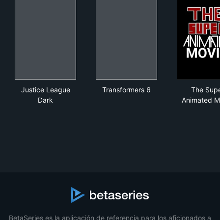
Justice League Dark
Transformers 6
The
Justice League
Transformers 6
The Sup
Dark
Animated M
BetaSeries es la aplicación de referencia para los aficionados a