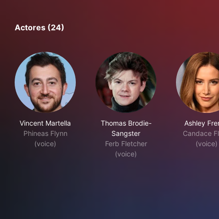
Actores (24)
Vincent Martella
Thomas Brodie-
Ashley Fre
Phineas Flynn
Sangster
Candace F
(voice)
Ferb Fletcher
(voice)
(voice)