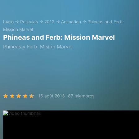
Inicio
→
Películas
→
2013
→
Animation
→
Phineas and Ferb:
Mission Marvel
Phineas and Ferb: Mission Marvel
Phineas y Ferb: Misión Marvel
16 août 2013
87 miembros