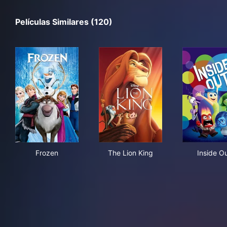
Películas Similares (120)
Frozen
The Lion King
Ins
Frozen
The Lion King
Inside O