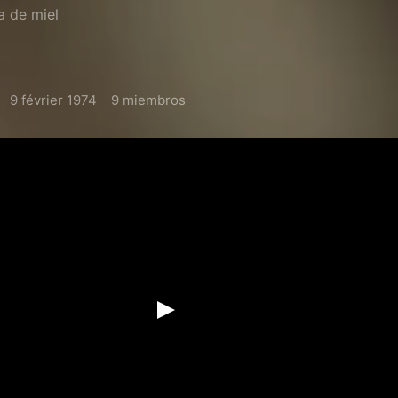
a de miel
9 février 1974
9 miembros