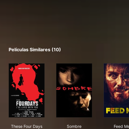
Películas Similares (10)
These Four Days I've Lived With You
Sombre
Fee
These Four Days
Sombre
Feed M