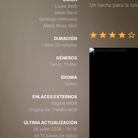
Un hacha para la lun
Laura Betti
Mario Bava
Santiago Moncada
Mario Musy Glori
DURACIÓN
1 hora 29 minutos
GÉNEROS
Terror, Thriller
IDIOMA
Italian
ENLACES EXTERNOS
Página IMDB
Página de TheMovieDB
ÚLTIMA ACTUALIZACIÓN
28 juillet 2026 - 16:18
en 11 bases de datos