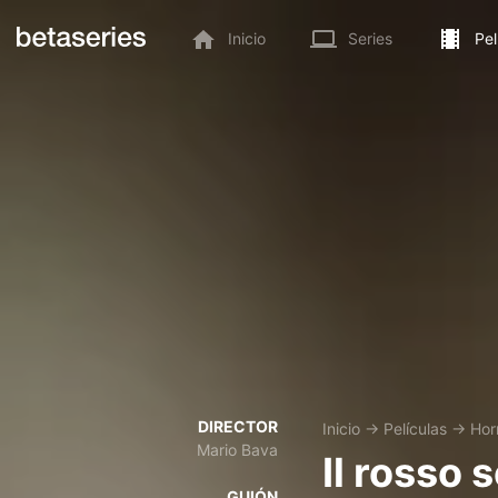
Inicio
Series
Pel
DIRECTOR
Inicio
→
Películas
→
Hor
Mario Bava
Il rosso 
GUIÓN