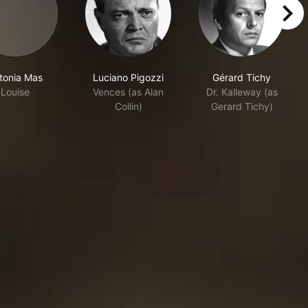
right
tonia Mas
Luciano Pigozzi
Gérard Tichy
Louise
Vences (as Alan
Dr. Kalleway (as
Collin)
Gerard Tichy)