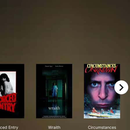
right
Forced Entry
Wraith
Circumstance
rced Entry
Wraith
Circumstances