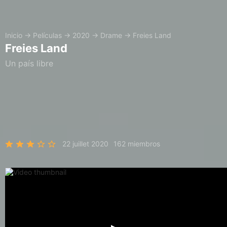
Inicio
→
Películas
→
2020
→
Drame
→
Freies Land
Freies Land
Un país libre
22 juillet 2020
162 miembros