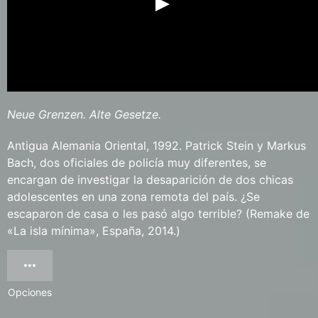
Neue Grenzen. Alte Gesetze.
Antigua Alemania Oriental, 1992. Patrick Stein y Markus
Bach, dos oficiales de policía muy diferentes, se
encargan de investigar la desaparición de dos chicas
adolescentes en una zona remota del país. ¿Se
escaparon de casa o les pasó algo terrible? (Remake de
«La isla mínima», España, 2014.)
Opciones