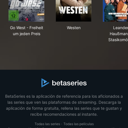
Go West - Freiheit um jeden Preis
Westen
Lea
Go West - Freiheit
Westen
Leande
um jeden Preis
Haußman
Stasikomö
BetaSeries es la aplicación de referencia para los aficionados a
las series que ven las plataformas de streaming. Descarga la
aplicación de forma gratuita, rellena las series que te gustan y
recibe recomendaciones al instante.
Todas las series
·
Todas las películas