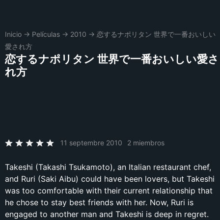
Inicio
→
Películas
→
2010
→
恋するナポリタン 世界で一番おいしい
愛され方
恋するナポリタン 世界で一番おいしい愛さ
れ方
11 septembre 2010
2 miembros
Takeshi (Takashi Tsukamoto), an Italian restaurant chef,
and Ruri (Saki Aibu) could have been lovers, but Takeshi
was too comfortable with their current relationship that
he chose to stay best friends with her. Now, Ruri is
engaged to another man and Takeshi is deep in regret.