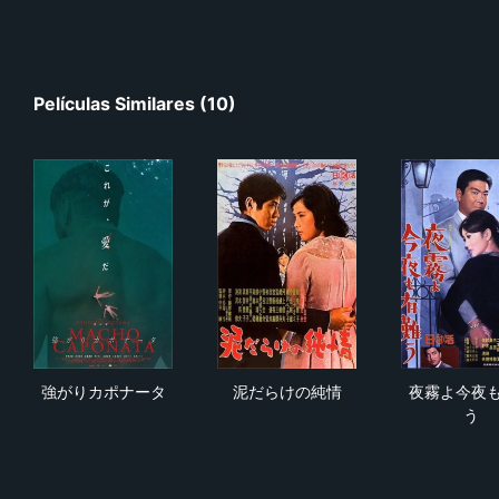
Películas Similares (10)
強がりカポナータ
泥だらけの純情
夜
強がりカポナータ
泥だらけの純情
夜霧よ今夜
う