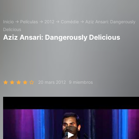
Inicio
→
Películas
→
2012
→
Comédie
→
Aziz Ansari: Dangerously
Delicious
Aziz Ansari: Dangerously Delicious
20 mars 2012
9 miembros