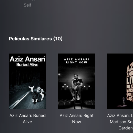
Self
Películas Similares (10)
Aziz Ansari: Buried Alive
Aziz Ansari: Right Now
Azi
Aziz Ansari: Buried
Aziz Ansari: Right
Aziz Ansari: L
Alive
Now
Madison Sq
Garden