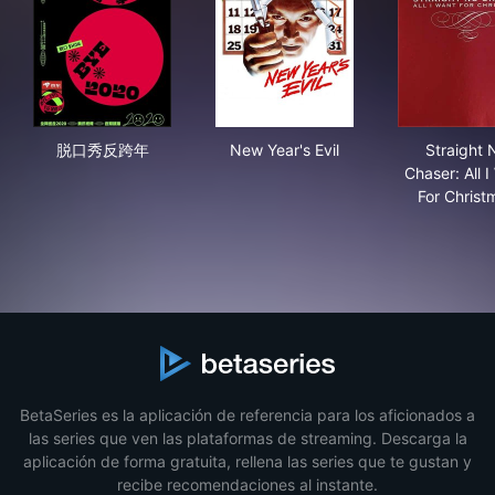
脱口秀反跨年
New Year's Evil
Stra
脱口秀反跨年
New Year's Evil
Straight 
Chaser: All I
For Christ
BetaSeries es la aplicación de referencia para los aficionados a
las series que ven las plataformas de streaming. Descarga la
aplicación de forma gratuita, rellena las series que te gustan y
recibe recomendaciones al instante.