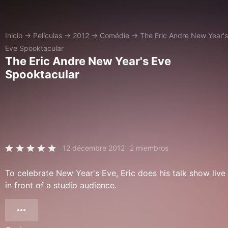
Inicio
→
Películas
→
2012
→
Comédie
→
The Eric Andre New Year's
Eve Spooktacular
The Eric Andre New Year's Eve
Spooktacular
12 décembre 2012
2 miembros
To celebrate New Year's Eve, Eric does his talk show live
in front of a studio audience.