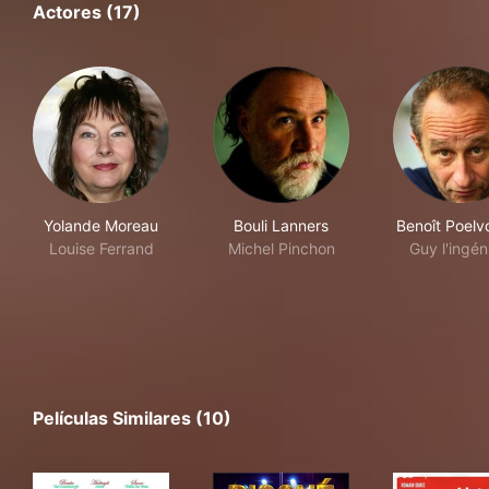
Actores (17)
Yolande Moreau
Bouli Lanners
Benoît Poelv
Louise Ferrand
Michel Pinchon
Guy l'ingén
Películas Similares (10)