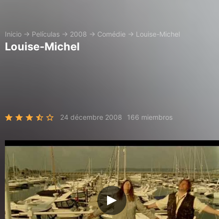
Inicio
→
Películas
→
2008
→
Comédie
→
Louise-Michel
Louise-Michel
24 décembre 2008
166 miembros