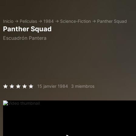
Inicio
→
Películas
→
1984
→
Science-Fiction
→
Panther Squad
Panther Squad
Escuadrón Pantera
15 janvier 1984
3 miembros