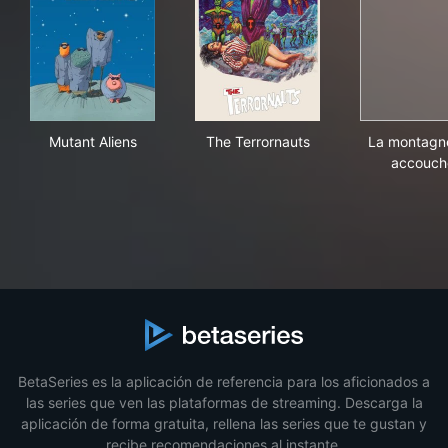
Mutant Aliens
The Terrornauts
La 
Mutant Aliens
The Terrornauts
La montagn
accouch
BetaSeries es la aplicación de referencia para los aficionados a
las series que ven las plataformas de streaming. Descarga la
aplicación de forma gratuita, rellena las series que te gustan y
recibe recomendaciones al instante.