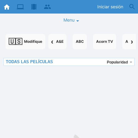
Iniciar sesión
Menu
🇺🇸
‹
›
Modifique
A&E
ABC
Acorn TV
AcornT
TODAS LAS PELÍCULAS
Popularidad