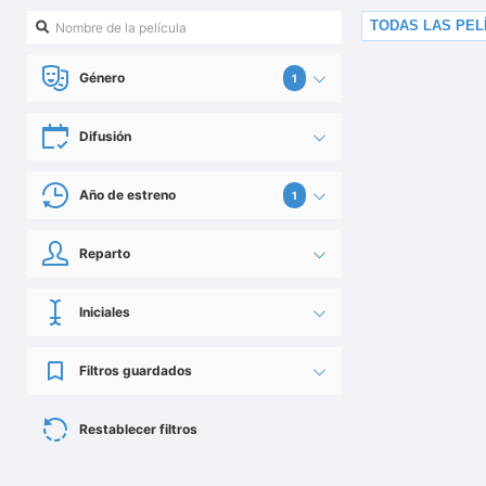
TODAS LAS PEL
Género
1
Difusión
Año de estreno
1
Reparto
Iniciales
Filtros guardados
Restablecer filtros