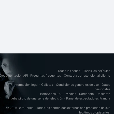
Todas las series
·
Todas las películas
Documentación API
·
Preguntas frecuentes
·
Contacta con atención al cliente
Información legal
·
Galletas
·
Condiciones generales de uso
·
Datos
personales
BetaSeries SAS
·
Medias
·
Screeners
·
Research
Prueba piloto de una serie de televisión
·
Panel de espectadores Francia
© 2026 BetaSeries - Todos los contenidos externos son propiedad de sus
legítimos propietarios.