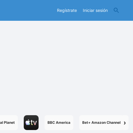
Regístrate
Iniciar sesión
›
al Planet
BBC America
Bet+ Amazon Channel