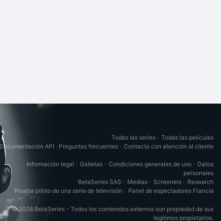
Todas las series
·
Todas las películas
Documentación API
·
Preguntas frecuentes
·
Contacta con atención al cliente
Información legal
·
Galletas
·
Condiciones generales de uso
·
Datos
personales
BetaSeries SAS
·
Medias
·
Screeners
·
Research
Prueba piloto de una serie de televisión
·
Panel de espectadores Francia
© 2026 BetaSeries - Todos los contenidos externos son propiedad de sus
legítimos propietarios.