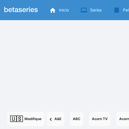
Inicio
Series
Pel
🇺🇸
‹
Modifique
A&E
ABC
Acorn TV
Acor