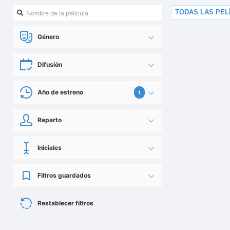
TODAS LAS PEL
Género
Difusión
Año de estreno
1
Reparto
Iniciales
Filtros guardados
Restablecer filtros