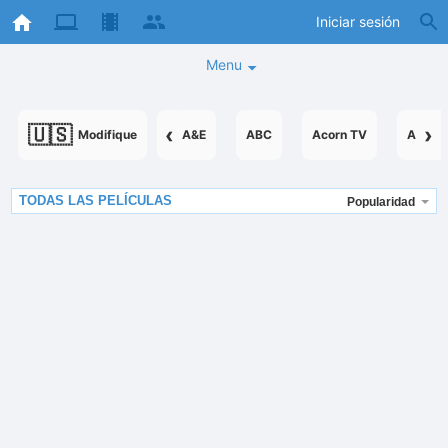
Iniciar sesión
Menu
🇺🇸
‹
›
Modifique
A&E
ABC
Acorn TV
AcornT
TODAS LAS PELÍCULAS
Popularidad