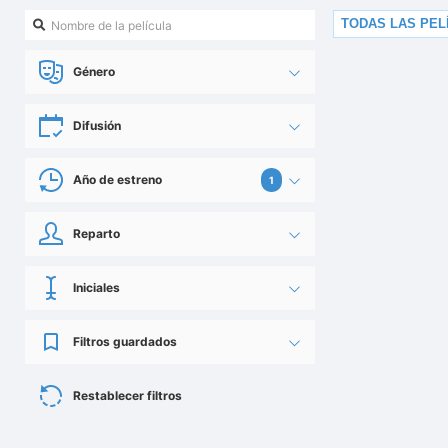
TODAS LAS PEL
Género
Difusión
Año de estreno
1
Reparto
Iniciales
Filtros guardados
Restablecer filtros