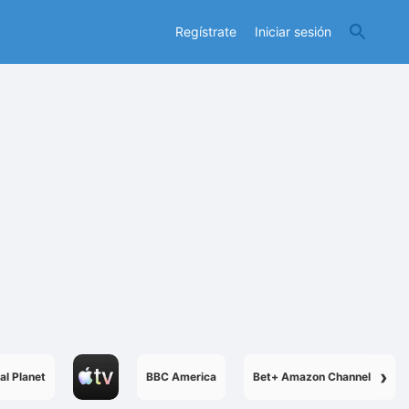
Regístrate
Iniciar sesión
›
al Planet
BBC America
Bet+ Amazon Channel