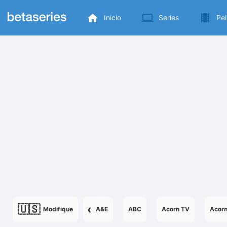
Inicio
Series
Pel
🇺🇸
‹
Modifique
A&E
ABC
Acorn TV
Acor