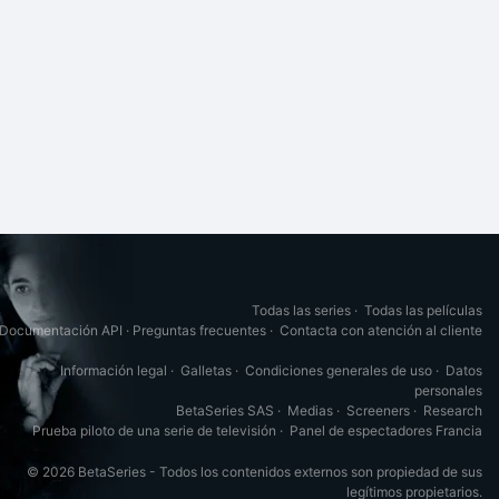
Todas las series
·
Todas las películas
Documentación API
·
Preguntas frecuentes
·
Contacta con atención al cliente
Información legal
·
Galletas
·
Condiciones generales de uso
·
Datos
personales
BetaSeries SAS
·
Medias
·
Screeners
·
Research
Prueba piloto de una serie de televisión
·
Panel de espectadores Francia
© 2026 BetaSeries - Todos los contenidos externos son propiedad de sus
legítimos propietarios.