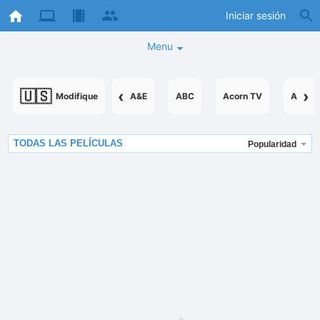
Iniciar sesión
Menu
🇺🇸
‹
›
Modifique
A&E
ABC
Acorn TV
AcornT
TODAS LAS PELÍCULAS
Popularidad