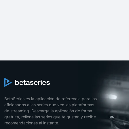
BetaSeries es la aplicación de referencia para los
aficionados a las series que ven las plataformas
de streaming. Descarga la aplicación de forma
gratuita, rellena las series que te gustan y recibe
recomendaciones al instante.