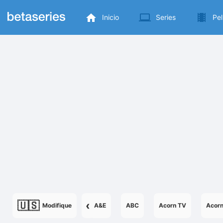
Inicio
Series
Pel
🇺🇸
‹
Modifique
A&E
ABC
Acorn TV
Acor