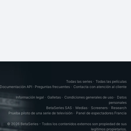
Todas las series
·
Todas las películas
Documentación API
·
Preguntas frecuentes
·
Contacta con atención al cliente
Información legal
·
Galletas
·
Condiciones generales de uso
·
Datos
personales
BetaSeries SAS
·
Medias
·
Screeners
·
Research
Prueba piloto de una serie de televisión
·
Panel de espectadores Francia
© 2026 BetaSeries - Todos los contenidos externos son propiedad de sus
legítimos propietarios.