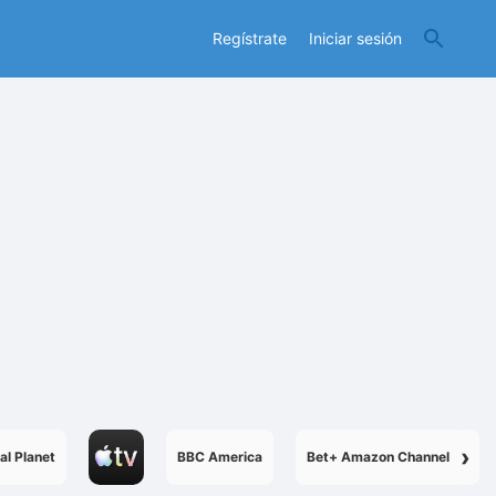
Regístrate
Iniciar sesión
›
al Planet
BBC America
Bet+ Amazon Channel