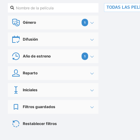
TODAS LAS PEL
Género
1
Difusión
Año de estreno
1
Reparto
Iniciales
Filtros guardados
Restablecer filtros