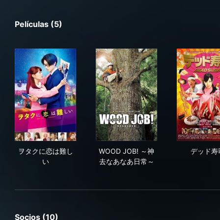
Películas (5)
ヲタクに恋は難しい
WOOD JOB! ～神去なあなあ
デ
ヲタクに恋は難し
WOOD JOB! ～神
デッド寿
い
去なあなあ日常～
Socios (10)