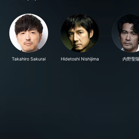
Takahiro Sakurai
Hidetoshi Nishijima
内野聖