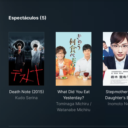
Espectáculos (5)
Death Note (2015)
What Did You Eat Yesterday?
Ste
Death Note (2015)
What Did You Eat
Stepmother
Kudo Serina
Yesterday?
Daughter's 
Tominaga Michiru /
Inomoto N
Watanabe Michiru