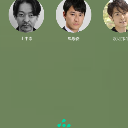
山中崇
馬場徹
渡辺邦